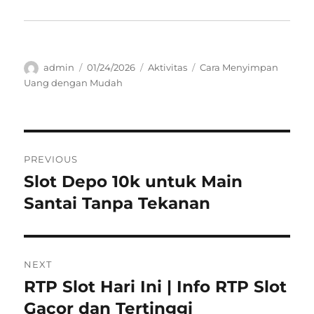
Author
Posted
Categories
Tags
admin
01/24/2026
Aktivitas
Cara Menyimpan
on
Uang dengan Mudah
Navigasi
PREVIOUS
pos
Slot Depo 10k untuk Main
Previous
post:
Santai Tanpa Tekanan
NEXT
RTP Slot Hari Ini | Info RTP Slot
Next
post:
Gacor dan Tertinggi