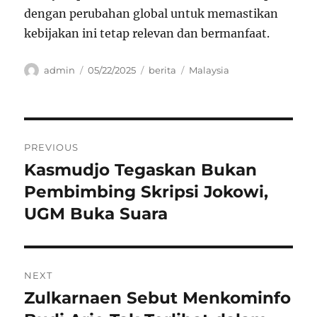
dengan perubahan global untuk memastikan
kebijakan ini tetap relevan dan bermanfaat.
Author
Posted
Categories
Tags
admin
05/22/2025
berita
Malaysia
on
Navigasi
PREVIOUS
pos
Kasmudjo Tegaskan Bukan
Previous
post:
Pembimbing Skripsi Jokowi,
UGM Buka Suara
NEXT
Zulkarnaen Sebut Menkominfo
Next
post: