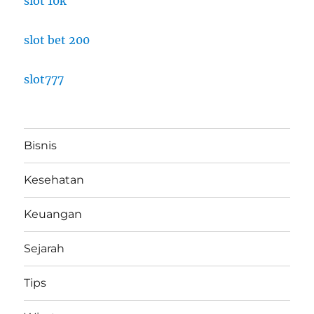
slot 10k
slot bet 200
slot777
Bisnis
Kesehatan
Keuangan
Sejarah
Tips