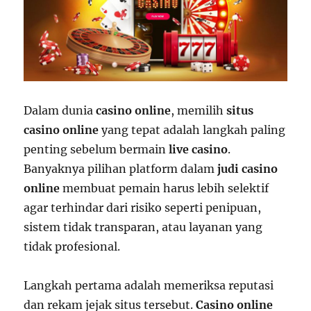
Dalam dunia
casino online
, memilih
situs
casino online
yang tepat adalah langkah paling
penting sebelum bermain
live casino
.
Banyaknya pilihan platform dalam
judi casino
online
membuat pemain harus lebih selektif
agar terhindar dari risiko seperti penipuan,
sistem tidak transparan, atau layanan yang
tidak profesional.
Langkah pertama adalah memeriksa reputasi
dan rekam jejak situs tersebut.
Casino online