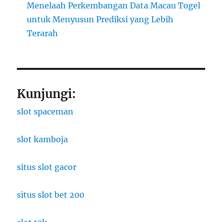
Menelaah Perkembangan Data Macau Togel
untuk Menyusun Prediksi yang Lebih
Terarah
Kunjungi:
slot spaceman
slot kamboja
situs slot gacor
situs slot bet 200