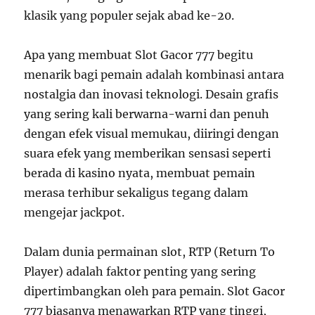
klasik yang populer sejak abad ke-20.
Apa yang membuat Slot Gacor 777 begitu
menarik bagi pemain adalah kombinasi antara
nostalgia dan inovasi teknologi. Desain grafis
yang sering kali berwarna-warni dan penuh
dengan efek visual memukau, diiringi dengan
suara efek yang memberikan sensasi seperti
berada di kasino nyata, membuat pemain
merasa terhibur sekaligus tegang dalam
mengejar jackpot.
Dalam dunia permainan slot, RTP (Return To
Player) adalah faktor penting yang sering
dipertimbangkan oleh para pemain. Slot Gacor
777 biasanya menawarkan RTP yang tinggi,