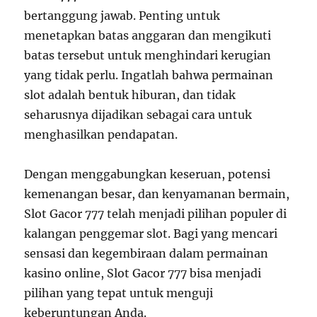
bertanggung jawab. Penting untuk
menetapkan batas anggaran dan mengikuti
batas tersebut untuk menghindari kerugian
yang tidak perlu. Ingatlah bahwa permainan
slot adalah bentuk hiburan, dan tidak
seharusnya dijadikan sebagai cara untuk
menghasilkan pendapatan.
Dengan menggabungkan keseruan, potensi
kemenangan besar, dan kenyamanan bermain,
Slot Gacor 777 telah menjadi pilihan populer di
kalangan penggemar slot. Bagi yang mencari
sensasi dan kegembiraan dalam permainan
kasino online, Slot Gacor 777 bisa menjadi
pilihan yang tepat untuk menguji
keberuntungan Anda.