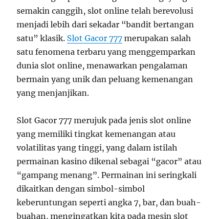
semakin canggih, slot online telah berevolusi
menjadi lebih dari sekadar “bandit bertangan
satu” klasik.
Slot Gacor 777
merupakan salah
satu fenomena terbaru yang menggemparkan
dunia slot online, menawarkan pengalaman
bermain yang unik dan peluang kemenangan
yang menjanjikan.
Slot Gacor 777 merujuk pada jenis slot online
yang memiliki tingkat kemenangan atau
volatilitas yang tinggi, yang dalam istilah
permainan kasino dikenal sebagai “gacor” atau
“gampang menang”. Permainan ini seringkali
dikaitkan dengan simbol-simbol
keberuntungan seperti angka 7, bar, dan buah-
buahan, mengingatkan kita pada mesin slot