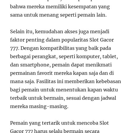
bahwa mereka memiliki kesempatan yang
sama untuk menang seperti pemain lain.
Selain itu, kemudahan akses juga menjadi
faktor penting dalam popularitas Slot Gacor
777. Dengan kompatibilitas yang baik pada
berbagai perangkat, seperti komputer, tablet,
dan smartphone, pemain dapat menikmati
permainan favorit mereka kapan saja dan di
mana saja. Fasilitas ini memberikan kebebasan
bagi pemain untuk menentukan kapan waktu
terbaik untuk bermain, sesuai dengan jadwal
mereka masing-masing.
Pemain yang tertarik untuk mencoba Slot
Gacor 777 harus selalu bermain secara