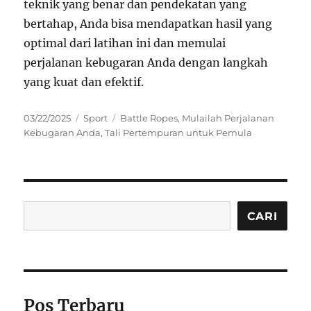
teknik yang benar dan pendekatan yang
bertahap, Anda bisa mendapatkan hasil yang
optimal dari latihan ini dan memulai
perjalanan kebugaran Anda dengan langkah
yang kuat dan efektif.
Posted
Categories
Tags
03/22/2025
Sport
Battle Ropes
,
Mulailah Perjalanan
on
Kebugaran Anda
,
Tali Pertempuran untuk Pemula
Cari
CARI
Pos Terbaru