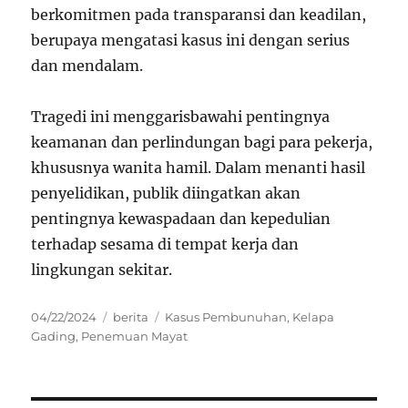
berkomitmen pada transparansi dan keadilan,
berupaya mengatasi kasus ini dengan serius
dan mendalam.
Tragedi ini menggarisbawahi pentingnya
keamanan dan perlindungan bagi para pekerja,
khususnya wanita hamil. Dalam menanti hasil
penyelidikan, publik diingatkan akan
pentingnya kewaspadaan dan kepedulian
terhadap sesama di tempat kerja dan
lingkungan sekitar.
Posted
Categories
Tags
04/22/2024
berita
Kasus Pembunuhan
,
Kelapa
on
Gading
,
Penemuan Mayat