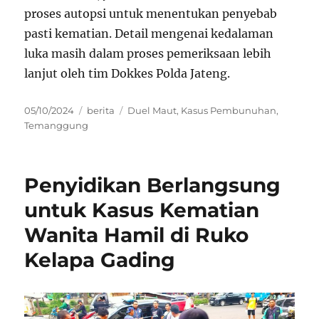
proses autopsi untuk menentukan penyebab
pasti kematian. Detail mengenai kedalaman
luka masih dalam proses pemeriksaan lebih
lanjut oleh tim Dokkes Polda Jateng.
Posted
Categories
Tags
05/10/2024
berita
Duel Maut
,
Kasus Pembunuhan
,
on
Temanggung
Penyidikan Berlangsung
untuk Kasus Kematian
Wanita Hamil di Ruko
Kelapa Gading