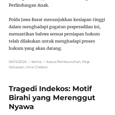
Perlindungan Anak.
Polda Jawa Barat menunjukkan kesiapan tinggi
dalam menghadapi gugatan praperadilan ini,
memastikan bahwa semua persiapan hukum
telah dilakukan untuk menghadapi proses
hukum yang akan datang.
Posted
Categories
Tags
06/14/2024
berita
Kasus Pembunuhan
,
Pegi
on
Setiawan
,
Vina Cirebon
Tragedi Indekos: Motif
Birahi yang Merenggut
Nyawa