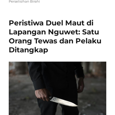
on
Perselisihan Birahi
Peristiwa Duel Maut di
Lapangan Nguwet: Satu
Orang Tewas dan Pelaku
Ditangkap