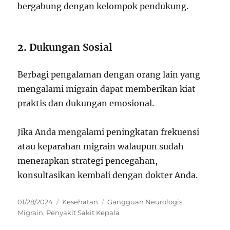
bergabung dengan kelompok pendukung.
2.
Dukungan Sosial
Berbagi pengalaman dengan orang lain yang
mengalami migrain dapat memberikan kiat
praktis dan dukungan emosional.
Jika Anda mengalami peningkatan frekuensi
atau keparahan migrain walaupun sudah
menerapkan strategi pencegahan,
konsultasikan kembali dengan dokter Anda.
Posted
Categories
Tags
01/28/2024
Kesehatan
Gangguan Neurologis
,
on
Migrain
,
Penyakit Sakit Kepala