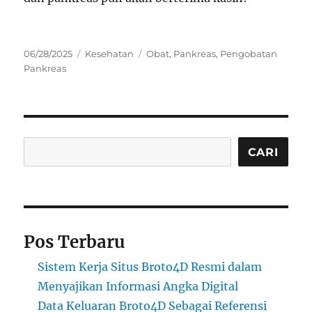
Posted
Categories
Tags
06/28/2025
Kesehatan
Obat
,
Pankreas
,
Pengobatan
on
Pankreas
Cari
CARI
Pos Terbaru
Sistem Kerja Situs Broto4D Resmi dalam
Menyajikan Informasi Angka Digital
Data Keluaran Broto4D Sebagai Referensi