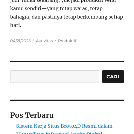
Jadi, mulai sekarang, yuk jadi produktif versi
kamu sendiri—yang tetap waras, tetap
bahagia, dan pastinya tetap berkembang setiap
hari.
Posted
Categories
Tags
04/21/2025
Aktivitas
Produktif
on
Cari
CARI
Pos Terbaru
Sistem Kerja Situs Broto4D Resmi dalam