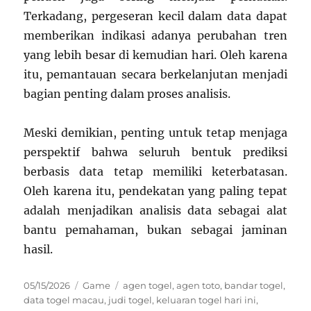
Terkadang, pergeseran kecil dalam data dapat
memberikan indikasi adanya perubahan tren
yang lebih besar di kemudian hari. Oleh karena
itu, pemantauan secara berkelanjutan menjadi
bagian penting dalam proses analisis.
Meski demikian, penting untuk tetap menjaga
perspektif bahwa seluruh bentuk prediksi
berbasis data tetap memiliki keterbatasan.
Oleh karena itu, pendekatan yang paling tepat
adalah menjadikan analisis data sebagai alat
bantu pemahaman, bukan sebagai jaminan
hasil.
Posted
Categories
Tags
05/15/2026
Game
agen togel
,
agen toto
,
bandar togel
,
on
data togel macau
,
judi togel
,
keluaran togel hari ini
,