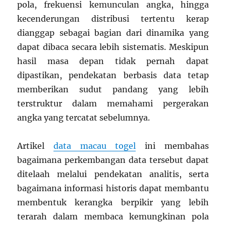
pola, frekuensi kemunculan angka, hingga
kecenderungan distribusi tertentu kerap
dianggap sebagai bagian dari dinamika yang
dapat dibaca secara lebih sistematis. Meskipun
hasil masa depan tidak pernah dapat
dipastikan, pendekatan berbasis data tetap
memberikan sudut pandang yang lebih
terstruktur dalam memahami pergerakan
angka yang tercatat sebelumnya.
Artikel
data macau togel
ini membahas
bagaimana perkembangan data tersebut dapat
ditelaah melalui pendekatan analitis, serta
bagaimana informasi historis dapat membantu
membentuk kerangka berpikir yang lebih
terarah dalam membaca kemungkinan pola