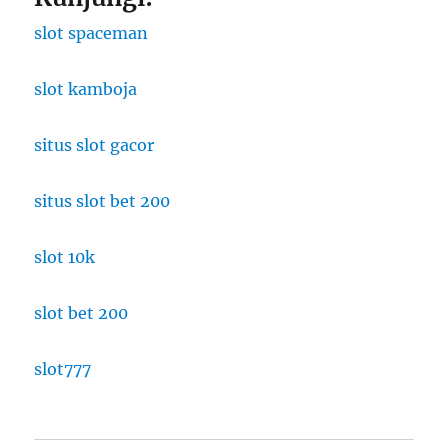
slot spaceman
slot kamboja
situs slot gacor
situs slot bet 200
slot 10k
slot bet 200
slot777