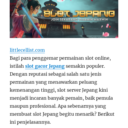
littlecellist.com
Bagi para penggemar permainan slot online,
istilah
slot gacor Jepang
semakin populer.
Dengan reputasi sebagai salah satu jenis
permainan yang menawarkan peluang
kemenangan tinggi, slot server Jepang kini
menjadi incaran banyak pemain, baik pemula
maupun profesional. Apa sebenarnya yang
membuat slot Jepang begitu menarik? Berikut
ini penjelasannya.