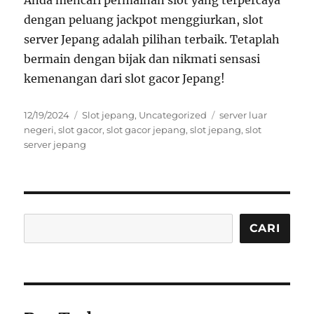
dengan peluang jackpot menggiurkan, slot
server Jepang adalah pilihan terbaik. Tetaplah
bermain dengan bijak dan nikmati sensasi
kemenangan dari slot gacor Jepang!
Posted
Categories
Tags
12/19/2024
Slot jepang
,
Uncategorized
server luar
on
negeri
,
slot gacor
,
slot gacor jepang
,
slot jepang
,
slot
server jepang
Cari
CARI