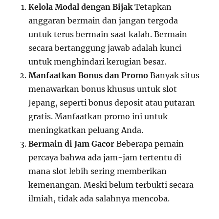
Kelola Modal dengan Bijak
Tetapkan
anggaran bermain dan jangan tergoda
untuk terus bermain saat kalah. Bermain
secara bertanggung jawab adalah kunci
untuk menghindari kerugian besar.
Manfaatkan Bonus dan Promo
Banyak situs
menawarkan bonus khusus untuk slot
Jepang, seperti bonus deposit atau putaran
gratis. Manfaatkan promo ini untuk
meningkatkan peluang Anda.
Bermain di Jam Gacor
Beberapa pemain
percaya bahwa ada jam-jam tertentu di
mana slot lebih sering memberikan
kemenangan. Meski belum terbukti secara
ilmiah, tidak ada salahnya mencoba.