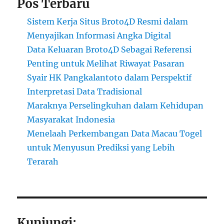
Pos Terbaru
Sistem Kerja Situs Broto4D Resmi dalam
Menyajikan Informasi Angka Digital
Data Keluaran Broto4D Sebagai Referensi
Penting untuk Melihat Riwayat Pasaran
Syair HK Pangkalantoto dalam Perspektif
Interpretasi Data Tradisional
Maraknya Perselingkuhan dalam Kehidupan
Masyarakat Indonesia
Menelaah Perkembangan Data Macau Togel
untuk Menyusun Prediksi yang Lebih
Terarah
Kunjungi: