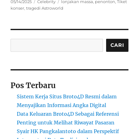
Posted
Categories
Tags
05/14/2025
Celebrity
lonjakan massa
,
penonton
,
Tiket
on
konser
,
tragedi Astroworld
Cari
CARI
Pos Terbaru
Sistem Kerja Situs Broto4D Resmi dalam
Menyajikan Informasi Angka Digital
Data Keluaran Broto4D Sebagai Referensi
Penting untuk Melihat Riwayat Pasaran
Syair HK Pangkalantoto dalam Perspektif