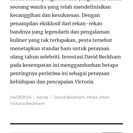
seorang wanita yang telah mendefinisikan
kecanggihan dan kesuksesan. Dengan
penampilan eksklusif dari rekan-rekan
bandnya yang legendaris dan pengalaman
kuliner yang tak terlupakan, pesta tersebut
menetapkan standar baru untuk perayaan
ulang tahun selebriti. Investasi David Beckham
pada kesempatan ini menggambarkan betapa
pentingnya peristiwa ini sebagai perayaan
kehidupan dan pencapaian Victoria.
Posted
Categories
Tags
04/23/2024
berita
David Beckham
,
Pesta Ultah
,
on
Victoria Beckham