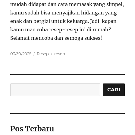
mudah didapat dan cara memasak yang simpel,
kamu sudah bisa menyajikan hidangan yang
enak dan bergizi untuk keluarga. Jadi, kapan
kamu mau coba resep-resep ini di rumah?
Selamat mencoba dan semoga sukses!
Posted
Categories
Tags
03/30/2025
Resep
resep
on
Cari
CARI
Pos Terbaru