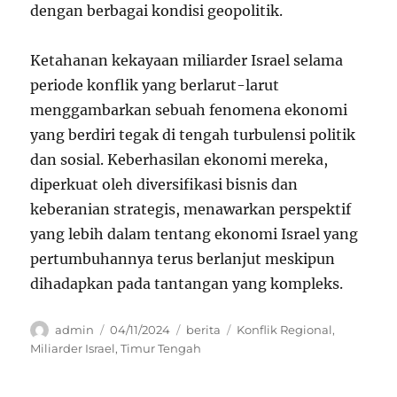
dengan berbagai kondisi geopolitik.
Ketahanan kekayaan miliarder Israel selama
periode konflik yang berlarut-larut
menggambarkan sebuah fenomena ekonomi
yang berdiri tegak di tengah turbulensi politik
dan sosial. Keberhasilan ekonomi mereka,
diperkuat oleh diversifikasi bisnis dan
keberanian strategis, menawarkan perspektif
yang lebih dalam tentang ekonomi Israel yang
pertumbuhannya terus berlanjut meskipun
dihadapkan pada tantangan yang kompleks.
Author
Posted
Categories
Tags
admin
04/11/2024
berita
Konflik Regional
,
on
Miliarder Israel
,
Timur Tengah