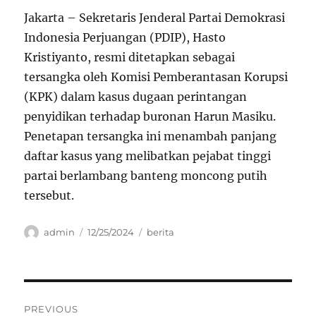
Jakarta – Sekretaris Jenderal Partai Demokrasi
Indonesia Perjuangan (PDIP), Hasto
Kristiyanto, resmi ditetapkan sebagai
tersangka oleh Komisi Pemberantasan Korupsi
(KPK) dalam kasus dugaan perintangan
penyidikan terhadap buronan Harun Masiku.
Penetapan tersangka ini menambah panjang
daftar kasus yang melibatkan pejabat tinggi
partai berlambang banteng moncong putih
tersebut.
Author
Posted
Categories
admin
12/25/2024
berita
on
Navigasi
PREVIOUS