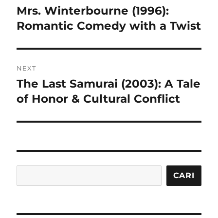
pos
Mrs. Winterbourne (1996):
Previous
post:
Romantic Comedy with a Twist
NEXT
The Last Samurai (2003): A Tale
Next
post:
of Honor & Cultural Conflict
Cari
CARI