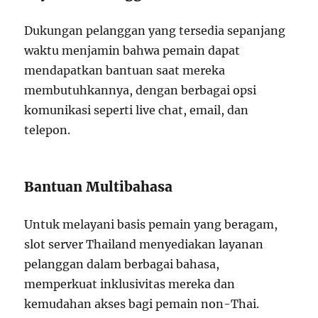
Dukungan pelanggan yang tersedia sepanjang
waktu menjamin bahwa pemain dapat
mendapatkan bantuan saat mereka
membutuhkannya, dengan berbagai opsi
komunikasi seperti live chat, email, dan
telepon.
Bantuan Multibahasa
Untuk melayani basis pemain yang beragam,
slot server Thailand menyediakan layanan
pelanggan dalam berbagai bahasa,
memperkuat inklusivitas mereka dan
kemudahan akses bagi pemain non-Thai.