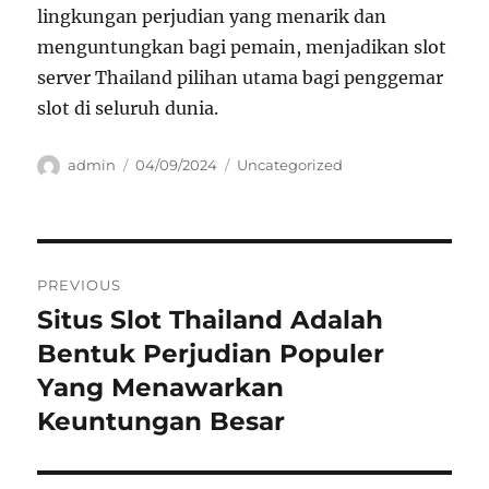
lingkungan perjudian yang menarik dan
menguntungkan bagi pemain, menjadikan slot
server Thailand pilihan utama bagi penggemar
slot di seluruh dunia.
Author
Posted
Categories
admin
04/09/2024
Uncategorized
on
Navigasi
PREVIOUS
pos
Situs Slot Thailand Adalah
Previous
post:
Bentuk Perjudian Populer
Yang Menawarkan
Keuntungan Besar