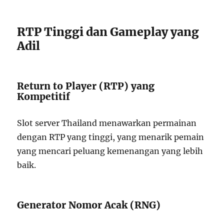
RTP Tinggi dan Gameplay yang
Adil
Return to Player (RTP) yang
Kompetitif
Slot server Thailand menawarkan permainan
dengan RTP yang tinggi, yang menarik pemain
yang mencari peluang kemenangan yang lebih
baik.
Generator Nomor Acak (RNG)