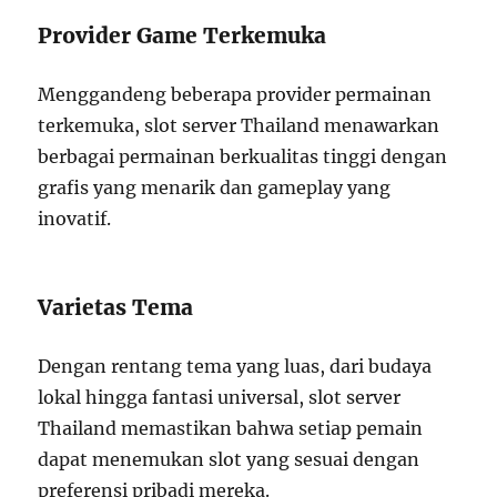
Provider Game Terkemuka
Menggandeng beberapa provider permainan
terkemuka, slot server Thailand menawarkan
berbagai permainan berkualitas tinggi dengan
grafis yang menarik dan gameplay yang
inovatif.
Varietas Tema
Dengan rentang tema yang luas, dari budaya
lokal hingga fantasi universal, slot server
Thailand memastikan bahwa setiap pemain
dapat menemukan slot yang sesuai dengan
preferensi pribadi mereka.