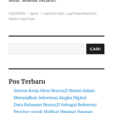
sehat. Selamat berlatih!
Posted
Categories
Tags
03/12/2025
Sport
Latihan Kaki
,
Leg Press Machine
,
on
Mesin Leg Press
Cari
CARI
Pos Terbaru
Sistem Kerja Situs Broto4D Resmi dalam
Menyajikan Informasi Angka Digital
Data Keluaran Broto4D Sebagai Referensi
Penting untuk Melihat Riwayat Pasaran