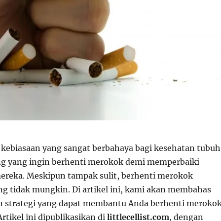
 kebiasaan yang sangat berbahaya bagi kesehatan tubuh
ng yang ingin berhenti merokok demi memperbaiki
mereka. Meskipun tampak sulit, berhenti merokok
ng tidak mungkin. Di artikel ini, kami akan membahas
an strategi yang dapat membantu Anda berhenti meroko
rtikel ini dipublikasikan di
littlecellist.com
, dengan