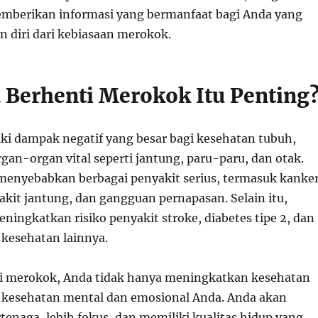
mberikan informasi yang bermanfaat bagi Anda yang
n diri dari kebiasaan merokok.
Berhenti Merokok Itu Penting
i dampak negatif yang besar bagi kesehatan tubuh,
gan-organ vital seperti jantung, paru-paru, dan otak.
enyebabkan berbagai penyakit serius, termasuk kanke
akit jantung, dan gangguan pernapasan. Selain itu,
ningkatkan risiko penyakit stroke, diabetes tipe 2, dan
kesehatan lainnya.
i merokok, Anda tidak hanya meningkatkan kesehatan
uga kesehatan mental dan emosional Anda. Anda akan
tenaga, lebih fokus, dan memiliki kualitas hidup yang