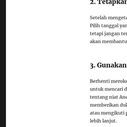
2. Tetapka
Setelah mengeta
Pilih tanggal y
tetapi jangan t
akan membantu 
3. Gunakan
Berhenti meroko
untuk mencari 
tentang niat An
memberikan duk
atau mengikuti
lebih lanjut.