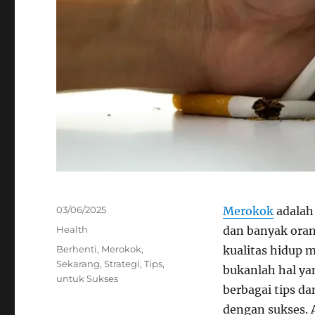
Posted
03/06/2025
Merokok
adalah
on
Categories
Health
dan banyak ora
Tags
Berhenti
,
Merokok
,
kualitas hidup 
Sekarang
,
Strategi
,
Tips
,
bukanlah hal ya
untuk Sukses
berbagai tips d
dengan sukses. A