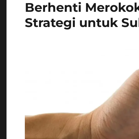
Berhenti Merokok
Strategi untuk S