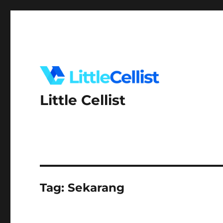
Little Cellist
Tag:
Sekarang