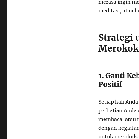
merasa ingin mer
meditasi, atau 
Strategi
Merokok
1. Ganti K
Positif
Setiap kali And
perhatian Anda d
membaca, atau 
dengan kegiata
untuk merokok.