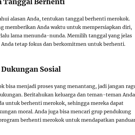
n Tanggal Berhenti
hui alasan Anda, tentukan tanggal berhenti merokok.
ang memberikan Anda waktu untuk mempersiapkan diri,
erlalu lama menunda-nunda. Memilih tanggal yang jelas
Anda tetap fokus dan berkomitmen untuk berhenti.
 Dukungan Sosial
k bisa menjadi proses yang menantang, jadi jangan rag
dukungan. Beritahukan keluarga dan teman-teman Anda
da untuk berhenti merokok, sehingga mereka dapat
ungan moral. Anda juga bisa mencari grup pendukung
 program berhenti merokok untuk mendapatkan pandua