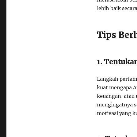
lebih baik secar
Tips Ber
1. Tentuka
Langkah pertam
kuat mengapa An
keuangan, atau 
mengingatnya s
motivasi yang k