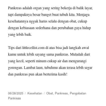
Pankreas adalah organ yang sering bekerja di balik layar,
tapi dampaknya besar banget buat tubuh kita. Menjaga
kesehatannya nggak harus selalu dengan obat, cukup
dengan kebiasaan sederhana dan perubahan gaya hidup
yang lebih baik.
Tips dari littlecellist.com di atas bisa jadi langkah awal
kamu untuk lebih sayang sama pankreas. Mulailah dari
yang kecil, seperti minum cukup air dan mengurangi
gorengan. Lambat laun, tubuhmu akan terasa lebih segar
dan pankreas pun akan berterima kasih!
Posted
Categories
Tags
06/28/2025
Kesehatan
Obat
,
Pankreas
,
Pengobatan
on
Pankreas