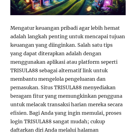
Mengatur keuangan pribadi agar lebih hemat
adalah langkah penting untuk mencapai tujuan
keuangan yang diinginkan. Salah satu tips
yang dapat diterapkan adalah dengan
menggunakan aplikasi atau platform seperti
TRISULA88 sebagai alternatif link untuk
membantu mengelola pengeluaran dan
pemasukan. Situs TRISULA88 menyediakan
beragam fitur yang memungkinkan pengguna
untuk melacak transaksi harian mereka secara
efisien. Bagi Anda yang ingin memulai, proses
login TRISULA88 sangat mudah; cukup
daftarkan diri Anda melalui halaman