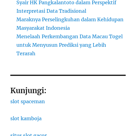
Syair HK Pangkalantoto dalam Perspektif
Interpretasi Data Tradisional
Maraknya Perselingkuhan dalam Kehidupan
Masyarakat Indonesia
Menelaah Perkembangan Data Macau Togel
untuk Menyusun Prediksi yang Lebih
Terarah
Kunjungi:
slot spaceman
slot kamboja
situs slot gacor