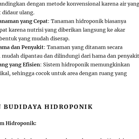
ibandingkan dengan metode konvensional karena air yan
 didaur ulang.
anaman yang Cepat
: Tanaman hidroponik biasanya
pat karena nutrisi yang diberikan langsung ke akar
bentuk yang mudah diserap.
ama dan Penyakit
: Tanaman yang ditanam secara
h mudah dipantau dan dilindungi dari hama dan penyakit
ng yang Efisien
: Sistem hidroponik memungkinkan
kal, sehingga cocok untuk area dengan ruang yang
N BUDIDAYA HIDROPONIK
em Hidroponik: