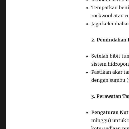
Tempatkan benih
rockwool atau co
Jaga kelembaba
2. Pemindahan B
Setelah bibit t
sistem hidroponi
Pastikan akar t
dengan sumbu (p
3. Perawatan T
Pengaturan Nutr
minggu) untuk
ketersediaan nu