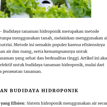
– Budidaya tanaman hidroponik merupakan metode
 tanpa menggunakan tanah, melainkan menggunakan ai
utrisi. Metode ini semakin populer karena efisiensinya
an air dan ruang, serta kemampuannya untuk
naman yang sehat dan berkualitas tinggi. Artikel ini ak
fektif untuk budidaya tanaman hidroponik, mulai dari
ga perawatan tanaman.
AN BUDIDAYA HIDROPONIK
yang Efisien
: Sistem hidroponik menggunakan air seca