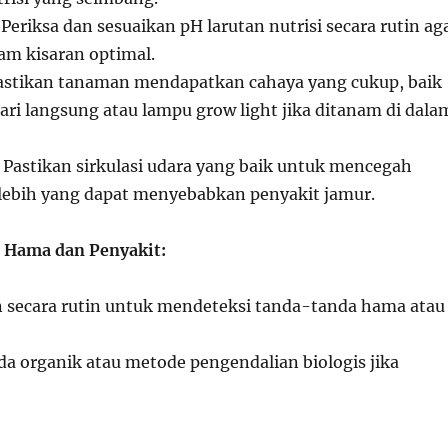
 Periksa dan sesuaikan pH larutan nutrisi secara rutin ag
am kisaran optimal.
Pastikan tanaman mendapatkan cahaya yang cukup, baik
ari langsung atau lampu grow light jika ditanam di dala
: Pastikan sirkulasi udara yang baik untuk mencegah
ebih yang dapat menyebabkan penyakit jamur.
 Hama dan Penyakit:
 secara rutin untuk mendeteksi tanda-tanda hama atau
da organik atau metode pengendalian biologis jika