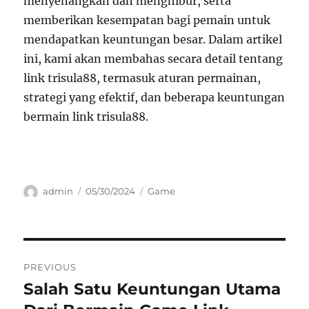
menyenangkan dan menghibur, serta
memberikan kesempatan bagi pemain untuk
mendapatkan keuntungan besar. Dalam artikel
ini, kami akan membahas secara detail tentang
link trisula88, termasuk aturan permainan,
strategi yang efektif, dan beberapa keuntungan
bermain link trisula88.
Author
Posted
Categories
admin
05/30/2024
Game
on
Navigasi
PREVIOUS
pos
Salah Satu Keuntungan Utama
Previous
post: