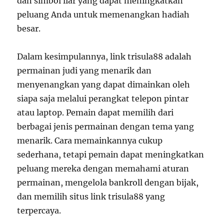
dan simbol liar yang dapat meningkatkan
peluang Anda untuk memenangkan hadiah
besar.
Dalam kesimpulannya, link trisula88 adalah
permainan judi yang menarik dan
menyenangkan yang dapat dimainkan oleh
siapa saja melalui perangkat telepon pintar
atau laptop. Pemain dapat memilih dari
berbagai jenis permainan dengan tema yang
menarik. Cara memainkannya cukup
sederhana, tetapi pemain dapat meningkatkan
peluang mereka dengan memahami aturan
permainan, mengelola bankroll dengan bijak,
dan memilih situs link trisula88 yang
terpercaya.