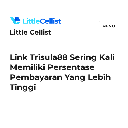
MENU
Little Cellist
Link Trisula88 Sering Kali
Memiliki Persentase
Pembayaran Yang Lebih
Tinggi