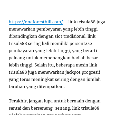
https://oneforesthill.com/
–
link trisula88 juga
menawarkan pembayaran yang lebih tinggi
dibandingkan dengan slot tradisional. link
trisula88 sering kali memiliki persentase
pembayaran yang lebih tinggi, yang berarti
peluang untuk memenangkan hadiah besar
lebih tinggi. Selain itu, beberapa mesin link
trisula88 juga menawarkan jackpot progresif
yang terus meningkat seiring dengan jumlah
taruhan yang ditempatkan.
Terakhir, jangan lupa untuk bermain dengan
santai dan bersenang-senang. link trisula88