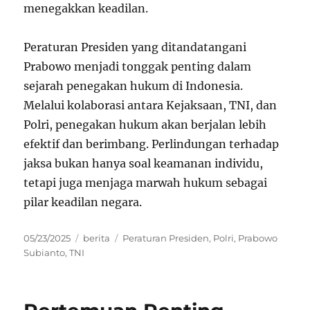
menegakkan keadilan.
Peraturan Presiden yang ditandatangani
Prabowo menjadi tonggak penting dalam
sejarah penegakan hukum di Indonesia.
Melalui kolaborasi antara Kejaksaan, TNI, dan
Polri, penegakan hukum akan berjalan lebih
efektif dan berimbang. Perlindungan terhadap
jaksa bukan hanya soal keamanan individu,
tetapi juga menjaga marwah hukum sebagai
pilar keadilan negara.
Posted
Categories
Tags
05/23/2025
berita
Peraturan Presiden
,
Polri
,
Prabowo
on
Subianto
,
TNI