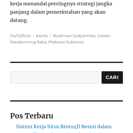
kerja menandai pentingnya strategi jangka
panjang dalam pemerintahan yang akan
datang.
Posted
Categories
Tags
04/12/2024
berita
Budiman Sudjatmiko
,
Gibran
on
Rakabuming Raka
,
Prabowo Subianto
Cari
CARI
Pos Terbaru
Sistem Kerja Situs Broto4D Resmi dalam