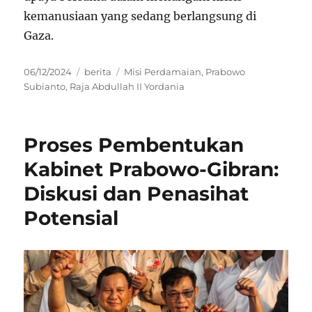
kemanusiaan yang sedang berlangsung di
Gaza.
Posted
Categories
Tags
06/12/2024
berita
Misi Perdamaian
,
Prabowo
on
Subianto
,
Raja Abdullah II Yordania
Proses Pembentukan
Kabinet Prabowo-Gibran:
Diskusi dan Penasihat
Potensial