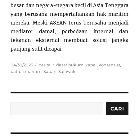
besar dan negara-negara kecil di Asia Tenggara
yang berusaha mempertahankan hak maritim
mereka. Meski ASEAN terus berusaha menjadi
mediator damai, perbedaan internal dan
tekanan eksternal membuat solusi jangka
panjang sulit dicapai.
Posted
Categories
Tags
04/30/2025
berita
dasar hukum
,
kapal
,
konsensus
,
on
patroli maritim
,
Sabah
,
Sarawak
Cari
CARI