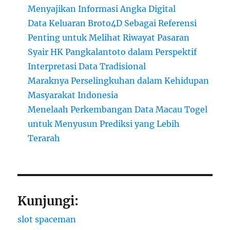
Menyajikan Informasi Angka Digital
Data Keluaran Broto4D Sebagai Referensi
Penting untuk Melihat Riwayat Pasaran
Syair HK Pangkalantoto dalam Perspektif
Interpretasi Data Tradisional
Maraknya Perselingkuhan dalam Kehidupan
Masyarakat Indonesia
Menelaah Perkembangan Data Macau Togel
untuk Menyusun Prediksi yang Lebih
Terarah
Kunjungi:
slot spaceman