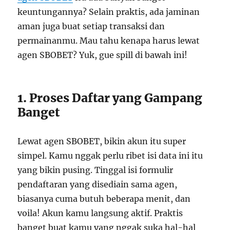
keuntungannya? Selain praktis, ada jaminan
aman juga buat setiap transaksi dan
permainanmu. Mau tahu kenapa harus lewat
agen SBOBET? Yuk, gue spill di bawah ini!
1. Proses Daftar yang Gampang
Banget
Lewat agen SBOBET, bikin akun itu super
simpel. Kamu nggak perlu ribet isi data ini itu
yang bikin pusing. Tinggal isi formulir
pendaftaran yang disediain sama agen,
biasanya cuma butuh beberapa menit, dan
voila! Akun kamu langsung aktif. Praktis
banget buat kamu yang nggak suka hal-hal