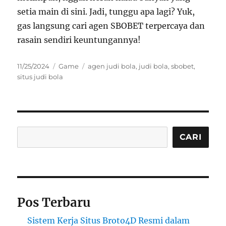
setia main di sini. Jadi, tunggu apa lagi? Yuk,
gas langsung cari agen SBOBET terpercaya dan
rasain sendiri keuntungannya!
Posted
Categories
Tags
11/25/2024
Game
agen judi bola
,
judi bola
,
sbobet
,
on
situs judi bola
Cari
CARI
Pos Terbaru
Sistem Kerja Situs Broto4D Resmi dalam