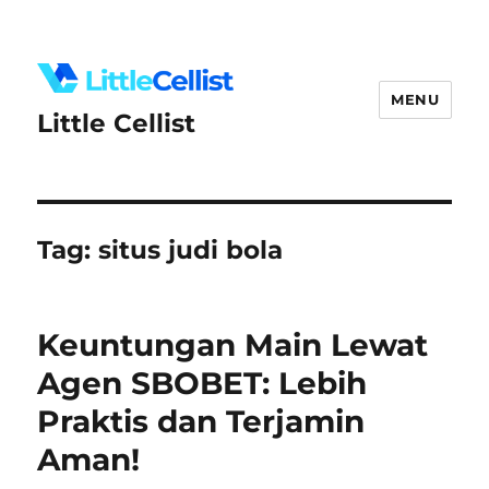
MENU
Little Cellist
Tag:
situs judi bola
Keuntungan Main Lewat
Agen SBOBET: Lebih
Praktis dan Terjamin
Aman!