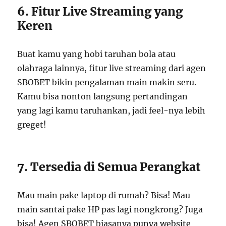
6. Fitur Live Streaming yang
Keren
Buat kamu yang hobi taruhan bola atau
olahraga lainnya, fitur live streaming dari agen
SBOBET bikin pengalaman main makin seru.
Kamu bisa nonton langsung pertandingan
yang lagi kamu taruhankan, jadi feel-nya lebih
greget!
7. Tersedia di Semua Perangkat
Mau main pake laptop di rumah? Bisa! Mau
main santai pake HP pas lagi nongkrong? Juga
bisa! Agen SBOBET biasanya punya website