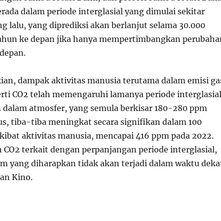
erada dalam periode interglasial yang dimulai sekitar
g lalu, yang diprediksi akan berlanjut selama 30.000
tahun ke depan jika hanya mempertimbangkan perubaha
 depan.
an, dampak aktivitas manusia terutama dalam emisi ga
rti CO2 telah memengaruhi lamanya periode interglasial
 dalam atmosfer, yang semula berkisar 180-280 ppm
us, tiba-tiba meningkat secara signifikan dalam 100
akibat aktivitas manusia, mencapai 416 ppm pada 2022.
 CO2 terkait dengan perpanjangan periode interglasial,
im yang diharapkan tidak akan terjadi dalam waktu deka
an Kino.