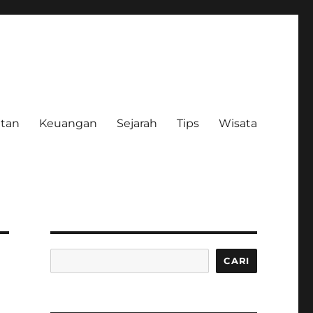
tan
Keuangan
Sejarah
Tips
Wisata
Cari
CARI