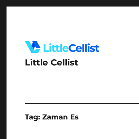
Little Cellist
Tag:
Zaman Es