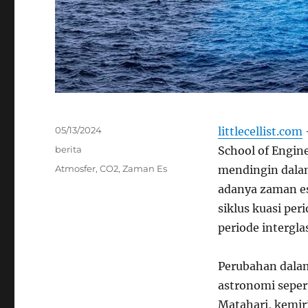
Posted
05/13/2024
littlecellist.com
on
Categories
berita
School of Engin
Tags
Atmosfer
,
CO2
,
Zaman Es
mendingin dala
adanya zaman es
siklus kuasi per
periode intergla
Perubahan dalam
astronomi seper
Matahari, kemir