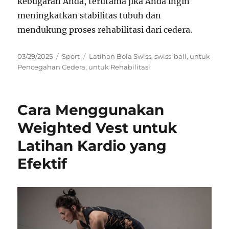
kebugaran Anda, terutama jika Anda ingin
meningkatkan stabilitas tubuh dan
mendukung proses rehabilitasi dari cedera.
Posted
Categories
Tags
03/29/2025
Sport
Latihan Bola Swiss
,
swiss-ball
,
untuk
on
Pencegahan Cedera
,
untuk Rehabilitasi
Cara Menggunakan
Weighted Vest untuk
Latihan Kardio yang
Efektif