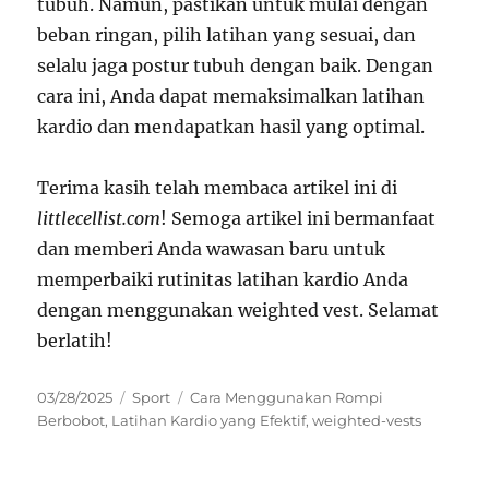
tubuh. Namun, pastikan untuk mulai dengan
beban ringan, pilih latihan yang sesuai, dan
selalu jaga postur tubuh dengan baik. Dengan
cara ini, Anda dapat memaksimalkan latihan
kardio dan mendapatkan hasil yang optimal.
Terima kasih telah membaca artikel ini di
littlecellist.com
! Semoga artikel ini bermanfaat
dan memberi Anda wawasan baru untuk
memperbaiki rutinitas latihan kardio Anda
dengan menggunakan weighted vest. Selamat
berlatih!
Posted
Categories
Tags
03/28/2025
Sport
Cara Menggunakan Rompi
on
Berbobot
,
Latihan Kardio yang Efektif
,
weighted-vests