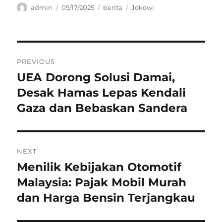
Author
Posted
Categories
Tags
admin
05/17/2025
berita
Jokowi
on
Navigasi
PREVIOUS
pos
UEA Dorong Solusi Damai,
Previous
post:
Desak Hamas Lepas Kendali
Gaza dan Bebaskan Sandera
NEXT
Menilik Kebijakan Otomotif
Next
post:
Malaysia: Pajak Mobil Murah
dan Harga Bensin Terjangkau