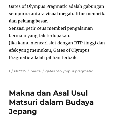
Gates of Olympus Pragmatic adalah gabungan
sempurna antara
visual megah, fitur menarik,
dan peluang besar
.
Sensasi petir Zeus memberi pengalaman
bermain yang tak terlupakan.
Jika kamu mencari slot dengan RTP tinggi dan
efek yang memukau, Gates of Olympus
Pragmatic adalah pilihan terbaik.
Posted
Categories
Tags
11/09/2025
berita
gates of olympus pragmatic
on
Makna dan Asal Usul
Matsuri dalam Budaya
Jepang