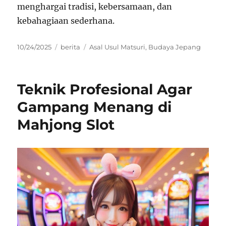
menghargai tradisi, kebersamaan, dan
kebahagiaan sederhana.
Posted
Categories
Tags
10/24/2025
berita
Asal Usul Matsuri
,
Budaya Jepang
on
Teknik Profesional Agar
Gampang Menang di
Mahjong Slot