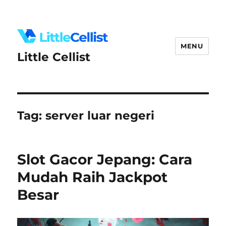
MENU
Little Cellist
Tag:
server luar negeri
Slot Gacor Jepang: Cara
Mudah Raih Jackpot
Besar