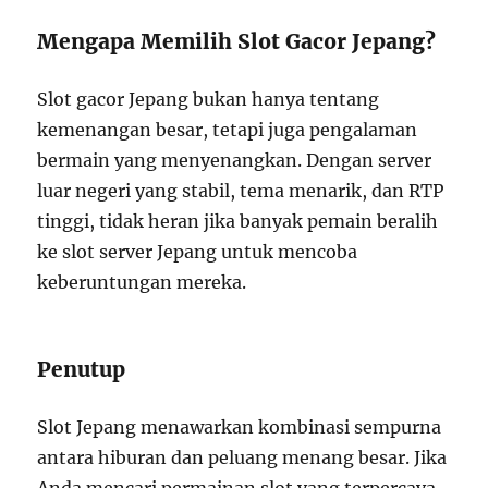
Mengapa Memilih Slot Gacor Jepang?
Slot gacor Jepang bukan hanya tentang
kemenangan besar, tetapi juga pengalaman
bermain yang menyenangkan. Dengan server
luar negeri yang stabil, tema menarik, dan RTP
tinggi, tidak heran jika banyak pemain beralih
ke slot server Jepang untuk mencoba
keberuntungan mereka.
Penutup
Slot Jepang menawarkan kombinasi sempurna
antara hiburan dan peluang menang besar. Jika
Anda mencari permainan slot yang terpercaya